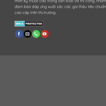
môn kỹ thuật cao trong sản xuất và thi công, nhằ
đảm bảo đáp ứng xuất sắc các gói thầu tiêu chuẩ
cao cấp trên thị trường.