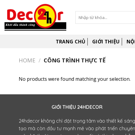
Skip
to
Search
content
for:
TRANG CHỦ
GIỚI THIỆU
NỘ
HOME
/
CÔNG TRÌNH THỰC TẾ
No products were found matching your selection.
GIỚI THIỆU 24HDECOR
24hdecor không chỉ đặt trọng tâm vào thiết kế sán
tạo mà còn đầu tư mạnh mẽ vào phát triển chuyê